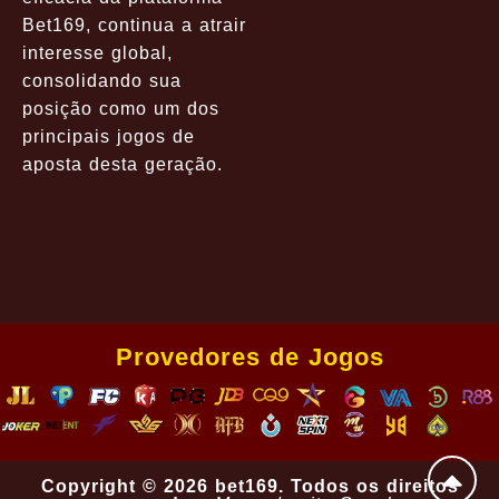
Bet169, continua a atrair
interesse global,
consolidando sua
posição como um dos
principais jogos de
aposta desta geração.
Provedores de Jogos
Copyright © 2026 bet169. Todos os direitos