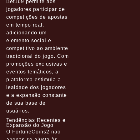
Bet169 permite aos
jogadores participar de
competições de apostas
em tempo real,
adicionando um
elemento social e
competitivo ao ambiente
tradicional do jogo. Com
promoções exclusivas e
eventos temáticos, a
plataforma estimula a
lealdade dos jogadores
e a expansão constante
de sua base de
usuários.
Tendências Recentes e
Expansão do Jogo
O FortuneCoins2 não
apenas se ajusta às