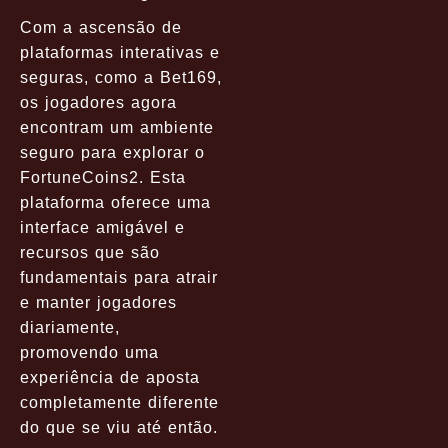
Com a ascensão de
plataformas interativas e
seguras, como a Bet169,
os jogadores agora
encontram um ambiente
seguro para explorar o
FortuneCoins2. Esta
plataforma oferece uma
interface amigável e
recursos que são
fundamentais para atrair
e manter jogadores
diariamente,
promovendo uma
experiência de aposta
completamente diferente
do que se viu até então.