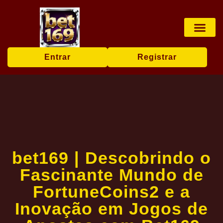
Jogos de cass
Jogos de bingo
Jogos de cartas
Caça-níqueis online
Eventos exc
Reportagens da M
Entrar
Registrar
bet169 | Descobrindo o
Fascinante Mundo de
FortuneCoins2 e a
Inovação em Jogos de