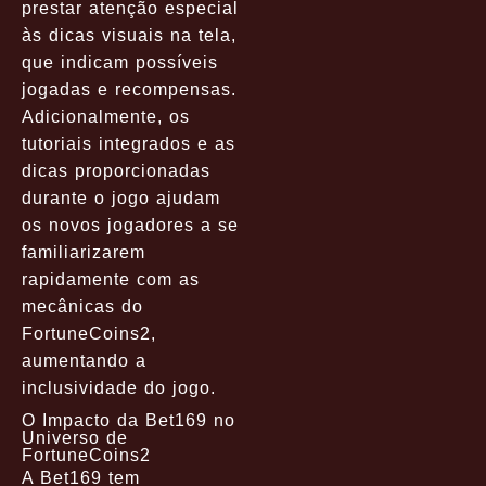
prestar atenção especial
às dicas visuais na tela,
que indicam possíveis
jogadas e recompensas.
Adicionalmente, os
tutoriais integrados e as
dicas proporcionadas
durante o jogo ajudam
os novos jogadores a se
familiarizarem
rapidamente com as
mecânicas do
FortuneCoins2,
aumentando a
inclusividade do jogo.
O Impacto da Bet169 no
Universo de
FortuneCoins2
A Bet169 tem