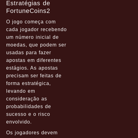
Estratégias de
FortuneCoins2
O jogo começa com
cada jogador recebendo
um número inicial de
moedas, que podem ser
usadas para fazer
apostas em diferentes
estágios. As apostas
precisam ser feitas de
forma estratégica,
levando em
consideração as
probabilidades de
sucesso e o risco
envolvido.
Os jogadores devem