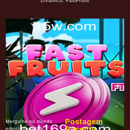
Dinâmico: FastFruits
Postagem
Mergulhe no mundo
Recente
emocionante de