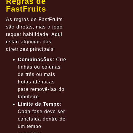
Regras de
FastFruits
As regras de FastFruits
são diretas, mas o jogo
requer habilidade. Aqui
estão algumas das
diretrizes principais:
Combinações:
Crie
linhas ou colunas
de três ou mais
frutas idênticas
para removê-las do
tabuleiro.
Limite de Tempo:
Cada fase deve ser
concluída dentro de
um tempo