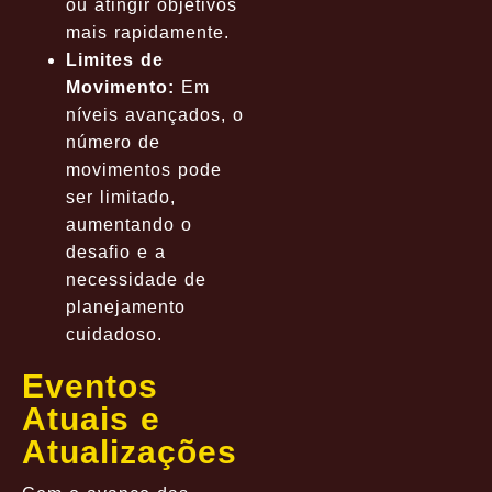
ou atingir objetivos
mais rapidamente.
Limites de
Movimento:
Em
níveis avançados, o
número de
movimentos pode
ser limitado,
aumentando o
desafio e a
necessidade de
planejamento
cuidadoso.
Eventos
Atuais e
Atualizações