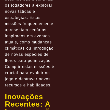
os jogadores a explorar
novas táticas e
estratégias. Estas
missões frequentemente
apresentam cenários
inspirados em eventos
atuais, como mudanças
climáticas ou introdução
de novas espécies de
flores para polinização.
Cumprir estas missões é
crucial para evoluir no
jogo e destravar novos
recursos e habilidades.
Inovações
Recentes: A