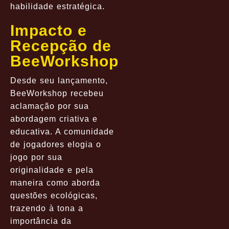
habilidade estratégica.
Impacto e
Recepção de
BeeWorkshop
Desde seu lançamento,
BeeWorkshop recebeu
aclamação por sua
abordagem criativa e
educativa. A comunidade
de jogadores elogia o
jogo por sua
originalidade e pela
maneira como aborda
questões ecológicas,
trazendo à tona a
importância da