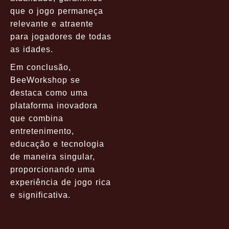
que o jogo permaneça
relevante e atraente
para jogadores de todas
as idades.
Em conclusão,
BeeWorkshop se
destaca como uma
plataforma inovadora
que combina
entretenimento,
educação e tecnologia
de maneira singular,
proporcionando uma
experiência de jogo rica
e significativa.