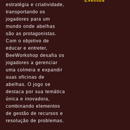
Eventos
estratégia e criatividade,
transportando os
jogadores para um
mundo onde abelhas
são as protagonistas.
Com o objetivo de
educar e entreter,
BeeWorkshop desafia os
jogadores a gerenciar
uma colmeia e expandir
suas oficinas de
abelhas. O jogo se
destaca por sua temática
única e inovadora,
combinando elementos
de gestão de recursos e
resolução de problemas.